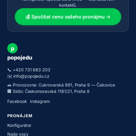
kontaktů.
💰 Spočítat cenu vašeho pronájmu →
p
popojedu
📞
+420 731 683 203
✉️
info@popojedu.cz
🚗 Provozovna: Cukrovarská 991, Praha 9 — Čakovice
🏢 Sídlo: Českomoravská 1181/21, Praha 9
Facebook
Instagram
PRONÁJEM
Konfigurátor
Naše vozy