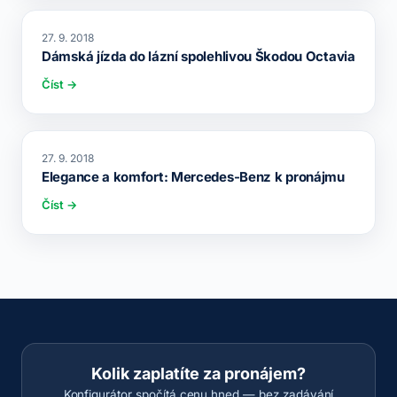
27. 9. 2018
Dámská jízda do lázní spolehlivou Škodou Octavia
Číst →
27. 9. 2018
Elegance a komfort: Mercedes-Benz k pronájmu
Číst →
Kolik zaplatíte za pronájem?
Konfigurátor spočítá cenu hned — bez zadávání