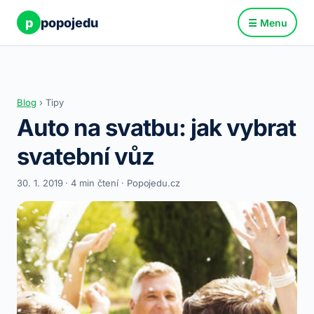
p
popojedu
☰ Menu
Blog
› Tipy
Auto na svatbu: jak vybrat
svatební vůz
30. 1. 2019 · 4 min čtení · Popojedu.cz