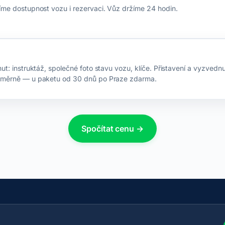
me dostupnost vozu i rezervaci. Vůz držíme 24 hodin.
: instruktáž, společné foto stavu vozu, klíče. Přistavení a vyzvedn
směrně — u paketu od 30 dnů po Praze zdarma.
Spočítat cenu →