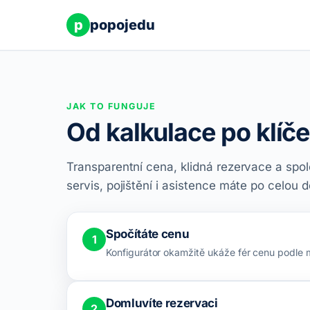
p
popojedu
JAK TO FUNGUJE
Od kalkulace po klíče
Transparentní cena, klidná rezervace a spole
servis, pojištění i asistence máte po celou 
Spočítáte cenu
1
Konfigurátor okamžitě ukáže fér cenu podle m
Domluvíte rezervaci
2