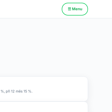
☰ Menu
 %, při 12 měs 15 %.