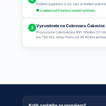
Pošlete poptávku a my vám e-mailem potvrdí
🛡️ U paketu od 6 měsíců osobní schůzka.
Vyzvednete na Cukrovaru Čakovice
3
Provozovna Cukrovarská 991. Předání 20 minut
km 700 Kč), mimo Prahu od 30 Kč/km jedno
Kolik zaplatíte za pronájem?