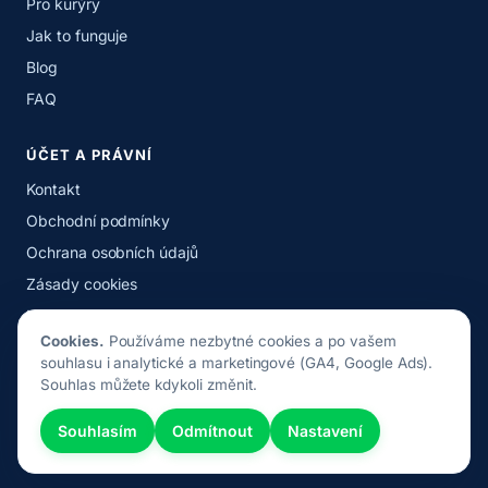
Pro kurýry
Jak to funguje
Blog
FAQ
ÚČET A PRÁVNÍ
Kontakt
Obchodní podmínky
Ochrana osobních údajů
Zásady cookies
Nastavení cookies
Cookies.
Používáme nezbytné cookies a po vašem
souhlasu i analytické a marketingové (GA4, Google Ads).
Souhlas můžete kdykoli změnit.
© 2026 Popojedu.cz · Autopůjčovna od roku 2017 · spravuje
Popojedu s.r.o.
Souhlasím
Odmítnout
Nastavení
IČO: 27218422 · DIČ: CZ27218422 · spisová značka C
105306/MSPH, Městský soud v Praze