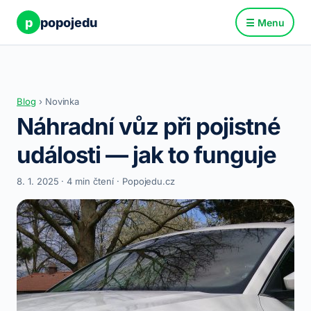
p
popojedu
☰ Menu
Blog
› Novinka
Náhradní vůz při pojistné
události — jak to funguje
8. 1. 2025 · 4 min čtení · Popojedu.cz