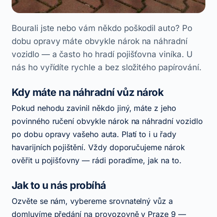
Bourali jste nebo vám někdo poškodil auto? Po
dobu opravy máte obvykle nárok na náhradní
vozidlo — a často ho hradí pojišťovna viníka. U
nás ho vyřídíte rychle a bez složitého papírování.
Kdy máte na náhradní vůz nárok
Pokud nehodu zavinil někdo jiný, máte z jeho
povinného ručení obvykle nárok na náhradní vozidlo
po dobu opravy vašeho auta. Platí to i u řady
havarijních pojištění. Vždy doporučujeme nárok
ověřit u pojišťovny — rádi poradíme, jak na to.
Jak to u nás probíhá
Ozvěte se nám, vybereme srovnatelný vůz a
domluvíme předání na provozovně v Praze 9 —